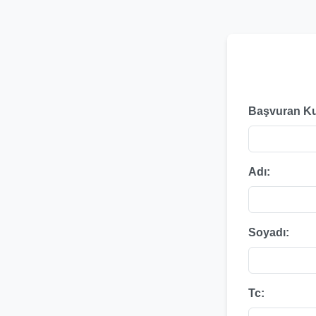
Başvuran K
Adı:
Soyadı:
Tc: